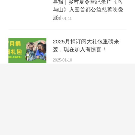
喜报 | 乡村夏令营纪录片《鸟
与山》入围首都公益慈善映像
展！
2025-01-11
2025月捐订阅大礼包重磅来
袭，现在加入有惊喜！
2025-01-10
2025跨年致辞：通往生命力的
公共生活
2025-01-04
EV跨年巨献《平凡的一天》
2025-01-01