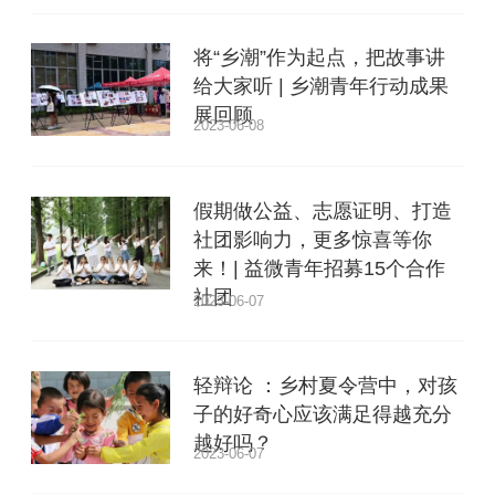
将“乡潮”作为起点，把故事讲
给大家听 | 乡潮青年行动成果
展回顾
2023-06-08
假期做公益、志愿证明、打造
社团影响力，更多惊喜等你
来！| 益微青年招募15个合作
社团
2023-06-07
轻辩论 ：乡村夏令营中，对孩
子的好奇心应该满足得越充分
越好吗？
2023-06-07