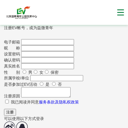
注册EV帐号，成为益微青年
电子邮箱
昵 称
设置密码
确认密码
真实姓名
性 别
男
女
保密
所属学校/单位
是否参加过EV活动
是
否
注册原因
我已阅读并同意
服务条款及隐私权政策
注册
可以使用以下方式登录