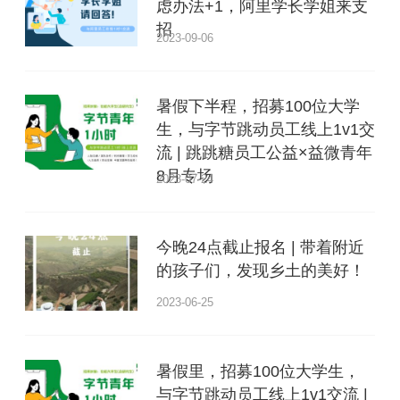
虑办法+1，阿里学长学姐来支
招
2023-09-06
暑假下半程，招募100位大学
生，与字节跳动员工线上1v1交
流 | 跳跳糖员工公益×益微青年
8月专场
2023-07-24
今晚24点截止报名 | 带着附近
的孩子们，发现乡土的美好！
2023-06-25
暑假里，招募100位大学生，
与字节跳动员工线上1v1交流 |