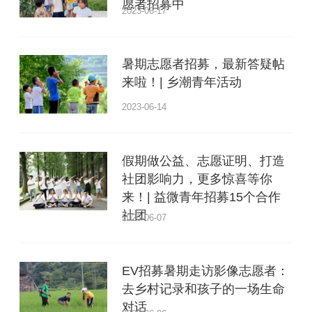
愿者招募中
2023-06-17
暑期志愿者招募，最新答疑帖
来啦！| 乡潮青年活动
2023-06-14
假期做公益、志愿证明、打造
社团影响力，更多惊喜等你
来！| 益微青年招募15个合作
社团
2023-06-07
EV招募暑期走访影像志愿者：
去乡村记录和孩子的一场生命
对话