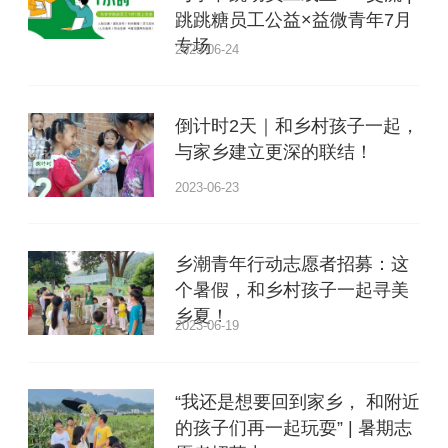
跳跳糖员工公益×益微青年7月
专场
2023-06-24
倒计时2天｜和乡村孩子一起，
与家乡建立更深的联结！
2023-06-23
乡潮青年行动志愿者招募：这
个暑假，和乡村孩子一起寻美
乡夏！
2023-06-19
“我还是想要回到家乡， 和附近
的孩子们再一起玩耍” | 暑期志