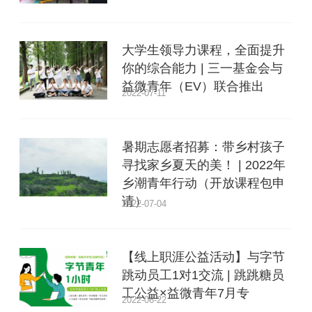
大学生领导力课程，全面提升
你的综合能力 | 三一基金会与
益微青年（EV）联合推出
2022-07-11
暑期志愿者招募：带乡村孩子
寻找家乡夏天的美！ | 2022年
乡潮青年行动（开放课程包申
请）
2022-07-04
【线上职涯公益活动】与字节
跳动员工1对1交流 | 跳跳糖员
工公益×益微青年7月专
2022-06-22