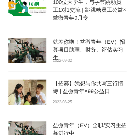
100位大学生，与字节跳动员
工1对1交流 | 跳跳糖员工公益×
益微青年9月专
2022-09-10
就差你啦！益微青年（EV）招
募项目助理、财务、评估实习
生
2022-09-02
【招募】我想与你共写三行情
诗 | 益微青年×99公益日
2022-08-25
益微青年（EV）全职/实习生招
募进行中