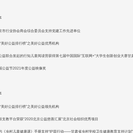
年
京市行业协会商会综合委员会支持党建工作先进单位
1年“美好公益排行榜”之美好公益优秀机构
公益联合发起的行知儿童阅读营获得第七届中国国际“互联网+”大学生创新创业大赛甘
届公益节2021年度公益映像奖
年
0年“美好公益排行榜”之美好公益领先机构
新支教平台荣获“2020北京公益慈善汇展”北京社会组织优秀项目
的《乡村儿童健康课》手册支持“护苗行动——甘肃省乡村学校卫生健康教育支持计划”