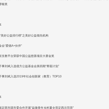
赛银奖
年
9年“美好公益排行榜”之美好公益领先机构
会“爱德A+伙伴”
新支教平台荣获中国公益慈善项目大赛金奖
干事刘斌入选億方公益基金会第四期“菁莪计划”
干事刘斌入选2019年社会创新家（教育）TOP10
年
省定西市团市委合作开展“益微青年乡村夏令营定西示范营”