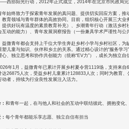
——西部阳光行动，2012年正式成立，2014年在北京市民政局
青年始终致力于探索青年发展的真问题、提供切实回应方案，推
、教育领域与青年群体的高效协同。目前，组织核心开展三大业
，提供好玩有温度的素质教育补充）、乡潮青年行动（激活乡村
会互动的能力）、青年发展洞察报告（一份兼具学术严谨性与公
，益微青年都会支持上千位大学生奔赴乡村小学与乡村社区，为
重塑儿童与知识、伙伴和乡土的关系。通过精心设计的“服务学习
理心、独立思考和协作共创能力（统称“EV力”），成长为独立自
2026年1月，益微青年已累计开展乡村夏令营1119场，支持来自6
计达26875人次，受益乡村儿童累计128833人次；同时为教
行动者，持续为行业良性发展注入活力。
命：
和青年一起，在与他人和社会的互动中联结彼此、拥抱变化
景：
每个青年都能乐享志愿、独立自信有担当