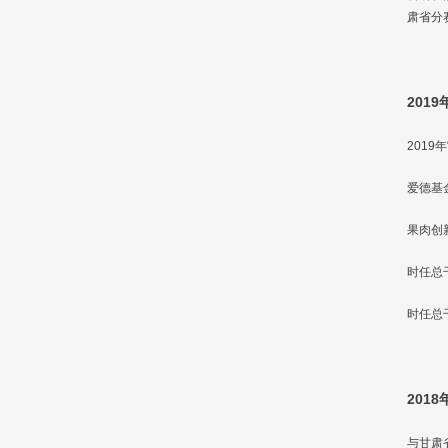
肃省分
2019
201
爱德基金
果肉创
时任总
时任总
2018
与甘肃