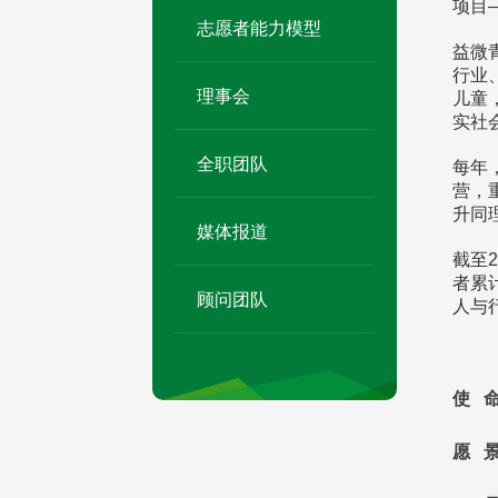
项目
志愿者能力模型
益微
行业
理事会
儿童
实社
全职团队
每年
营，
升同
媒体报道
截至
者累
顾问团队
人与
使 
愿 