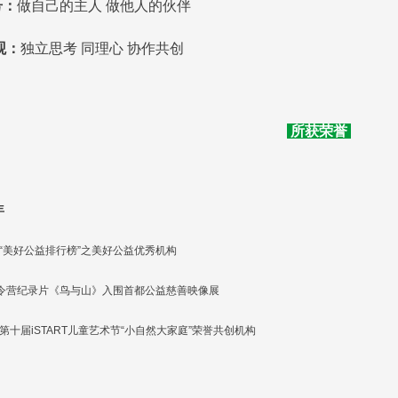
号：
做自己的主人 做他人的伙伴
观：
独立思考 同理心 协作共创
所获荣誉
年
4年“美好公益排行榜”之美好公益优秀机构
令营纪录片《鸟与山》入围首都公益慈善映像展
年第十届iSTART儿童艺术节“小自然大家庭”
荣誉共创机构