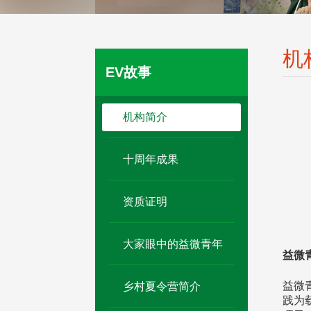
机
EV故事
机构简介
十周年成果
资质证明
大家眼中的益微青年
益微
益微青
乡村夏令营简介
践为