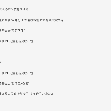
院入选群岛教育加速器
益基金会“险峰行动”公益机构能力大赛全国第六名
贫基金会“益芯伙伴”
四届ME公益创新资助计划
年
二届ME公益创新资助计划
善基金会“爱佑益+创客”
通许县人民政府颁发的“捐资助学先进集体”